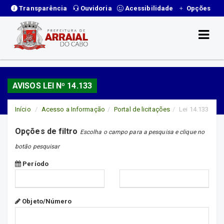
Transparência
Ouvidoria
Acessibilidade
Opções
AVISOS LEI Nº 14.133
Início
Acesso a Informação
Portal de licitações
Lei 14.133
Opções de filtro
Escolha o campo para a pesquisa e clique no
botão pesquisar
Período
Objeto/Número