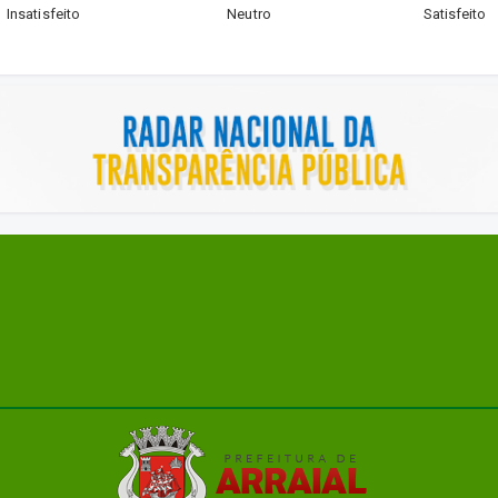
Insatisfeito
Neutro
Satisfeito