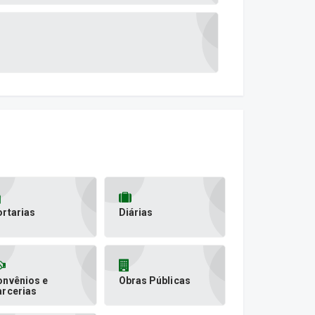
rtarias
Diárias
onvênios e
Obras Públicas
arcerias