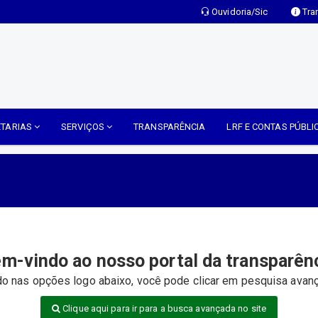
Ouvidoria/Sic
Tra
ETARIAS
SERVIÇOS
TRANSPARÊNCIA
LRF E CONTAS PÚBL
m-vindo ao nosso portal da transparên
o nas opções logo abaixo, você pode clicar em pesquisa avanç
Clique aqui para ir para a busca avançada no site