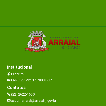
Institucional
Prefeito
CNPJ: 27.792.373/0001-07
Contatos
(22) 2622-1650
ascomarraial@arraial.rj.gov.br